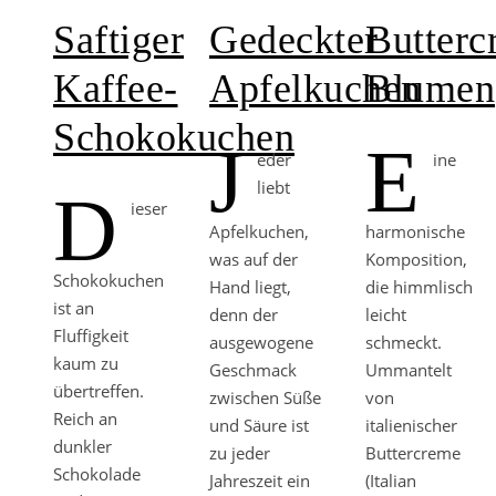
Saftiger
Gedeckter
Butterc
Kaffee-
Apfelkuchen
Blumen
Schokokuchen
J
E
eder
ine
liebt
D
ieser
Apfelkuchen,
harmonische
was auf der
Komposition,
Schokokuchen
Hand liegt,
die himmlisch
ist an
denn der
leicht
Fluffigkeit
ausgewogene
schmeckt.
kaum zu
Geschmack
Ummantelt
übertreffen.
zwischen Süße
von
Reich an
und Säure ist
italienischer
dunkler
zu jeder
Buttercreme
Schokolade
Jahreszeit ein
(Italian