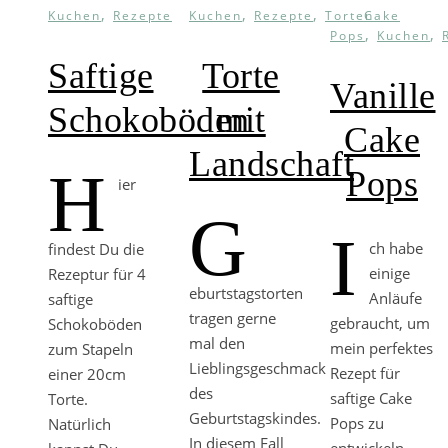
,
,
,
Kuchen
Rezepte
Kuchen
Rezepte
Torten
Cake
,
,
Pops
Kuchen
Saftige
Torte
Vanille
Schokoböden
mit
Cake
Landschaft
H
Pops
ier
G
I
ch habe
findest Du die
einige
Rezeptur für 4
eburtstagstorten
Anläufe
saftige
tragen gerne
gebraucht, um
Schokoböden
mal den
mein perfektes
zum Stapeln
Lieblingsgeschmack
Rezept für
einer 20cm
des
saftige Cake
Torte.
Geburtstagskindes.
Pops zu
Natürlich
In diesem Fall
entwickeln.