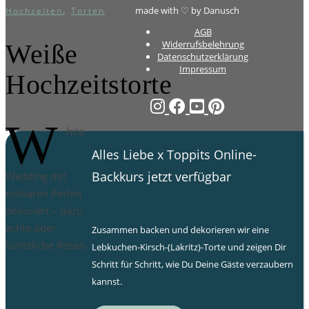
,
made with ♡ by Danusch
Hochzeiten
Torten
AGB
Widerrufsbelehrung
Weiße
Datenschutzerklärung
Impressum
Hochzeitstorte
W
hite
Alles Liebe x Toppits Online-
Backkurs jetzt verfügbar
Wedding mit
essbaren Perlen
dekoriert – dazu
echte oder
Zusammen backen und dekorieren wir eine
künstliche Rosen.
Lebkuchen-Kirsch-(Lakritz)-Torte und zeigen Dir
Schritt für Schritt, wie Du Deine Gäste verzaubern
kannst.