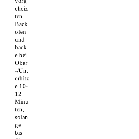
vorg
eheiz
ten
Back
ofen
und
back
e bei
Ober
-/Unt
erhitz
e 10-
12
Minu
ten,
solan
ge
bis