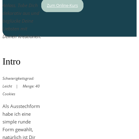
Anlass. Tobe Dich
Zum Online-Kurs
dekorativ aus und
beglücke Deine
Liebsten mit
Deinen Kreationen.
Intro
Schwierigkeitsgrad:
Leicht | Menge: 40
Cookies
Als Ausstechform
habe ich eine
simple runde
Form gewählt,
natürlich ist Dir