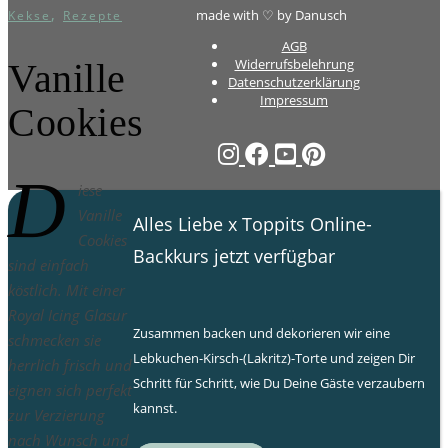
,
made with ♡ by Danusch
Kekse
Rezepte
AGB
Widerrufsbelehrung
Vanille
Datenschutzerklärung
Impressum
Cookies
D
iese
Vanille
Alles Liebe x Toppits Online-
Cookies
Backkurs jetzt verfügbar
sind einfach
köstlich. Mit einer
Royal Icing Glasur
Zusammen backen und dekorieren wir eine
schmecken sie
Lebkuchen-Kirsch-(Lakritz)-Torte und zeigen Dir
herrlich frisch und
Schritt für Schritt, wie Du Deine Gäste verzaubern
eignen sich perfekt
kannst.
zur Verzierung
nach Wunsch und