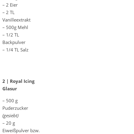
– 2 Eier
– 2 TL
Vanilleextrakt
– 500g Mehl
– 1/2 TL
Backpulver
– 1/4 TL Salz
2 | Royal Icing
Glasur
– 500 g
Puderzucker
(gesiebt)
– 20 g
Eiweißpulver bzw.