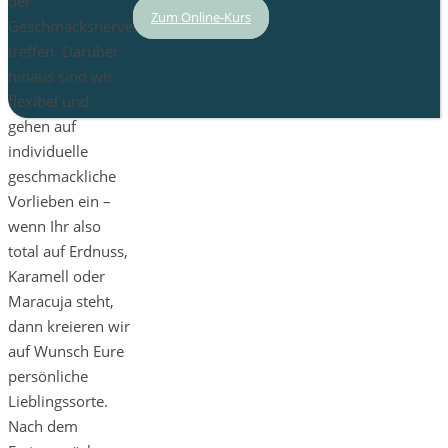
der
Zum Online-Kurs
Geschmacksnerven
treffen. Darüber
hinaus sind wir
flexibel und
gehen auf
individuelle
geschmackliche
Vorlieben ein –
wenn Ihr also
total auf Erdnuss,
Karamell oder
Maracuja steht,
dann kreieren wir
auf Wunsch Eure
persönliche
Lieblingssorte.
Nach dem