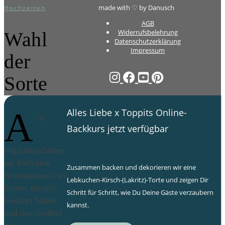
made with ♡ by Danusch
Hochzeiten
AGB
Widerrufsbelehrung
Wahl
Datenschutzerklärung
Impressum
der
Sorte
A
Alles Liebe x Toppits Online-
ls
Backkurs jetzt verfügbar
Inspiration bieten
wir Euch eine
Zusammen backen und dekorieren wir eine
Grundauswahl an
Lebkuchen-Kirsch-(Lakritz)-Torte und zeigen Dir
Sorten, die sich
Schritt für Schritt, wie Du Deine Gäste verzaubern
bewährt haben
kannst.
und den Großteil