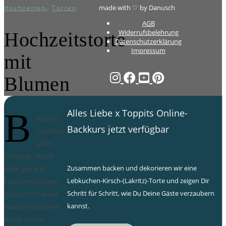
,
made with ♡ by Danusch
Hochzeiten
Torten
AGB
Widerrufsbelehrung
Hochzeitstorte
Datenschutzerklärung
Impressum
mit
Blumen
B
Alles Liebe x Toppits Online-
lumen
Backkurs jetzt verfügbar
machen
alles
schöner. Auch
Zusammen backen und dekorieren wir eine
oder gerade
Lebkuchen-Kirsch-(Lakritz)-Torte und zeigen Dir
Hochzeitstorten
Schritt für Schritt, wie Du Deine Gäste verzaubern
glänzen in einer
kannst.
wunderschönen
Aura, wenn