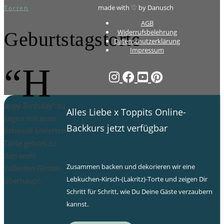
made with ♡ by Danusch
Torten
AGB
Widerrufsbelehrung
Geburtstagstorte
Datenschutzerklärung
Impressum
“H
appy Birthday” zu
Alles Liebe x Toppits Online-
sagen mit einer
Backkurs jetzt verfügbar
liebevoll kreierten
Torte gehört zu
den wohl
Zusammen backen und dekorieren wir eine
süßesten Gesten
Lebkuchen-Kirsch-(Lakritz)-Torte und zeigen Dir
überhaupt.
Schritt für Schritt, wie Du Deine Gäste verzaubern
kannst.