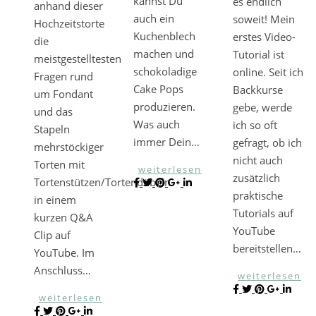
kannst Du
es endlich
anhand dieser
auch ein
soweit! Mein
Hochzeitstorte
Kuchenblech
erstes Video-
die
machen und
Tutorial ist
meistgestelltesten
schokoladige
online. Seit ich
Fragen rund
Cake Pops
Backkurse
um Fondant
produzieren.
gebe, werde
und das
Was auch
ich so oft
Stapeln
immer Dein…
gefragt, ob ich
mehrstöckiger
nicht auch
Torten mit
weiterlesen
zusätzlich
Tortenstützen/Tortendübeln
praktische
in einem
Tutorials auf
kurzen Q&A
YouTube
Clip auf
bereitstellen…
YouTube. Im
Anschluss…
weiterlesen
weiterlesen