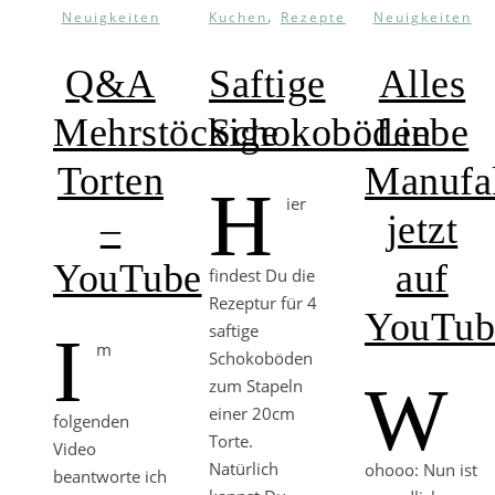
,
Neuigkeiten
Kuchen
Rezepte
Neuigkeiten
Q&A
Saftige
Alles
Mehrstöckige
Schokoböden
Liebe
Torten
Manufa
H
ier
–
jetzt
YouTube
auf
findest Du die
Rezeptur für 4
YouTub
saftige
I
m
Schokoböden
W
zum Stapeln
einer 20cm
folgenden
Torte.
Video
Natürlich
ohooo: Nun ist
beantworte ich