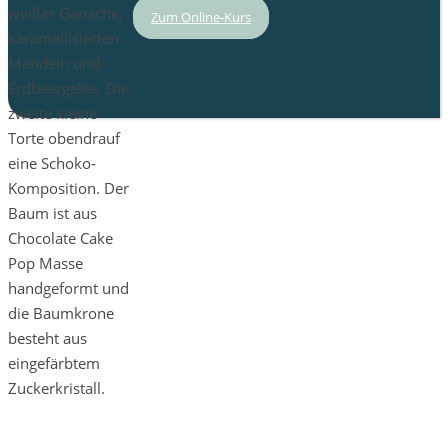
weißer Ganache,
Zum Online-Kurs
karamellisierten
Mandeln und
Erdbeergelee. Die
zweite kleine
Torte obendrauf
eine Schoko-
Komposition. Der
Baum ist aus
Chocolate Cake
Pop Masse
handgeformt und
die Baumkrone
besteht aus
eingefärbtem
Zuckerkristall.