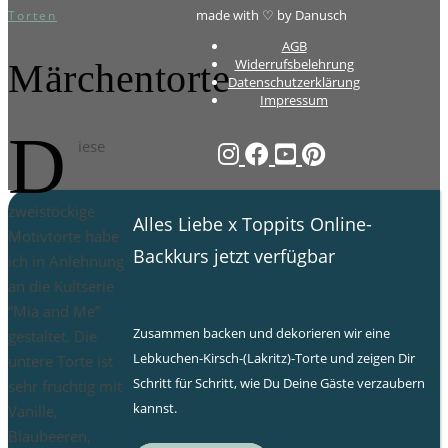
made with ♡ by Danusch
Torten
AGB
Widerrufsbelehrung
Märchentorte
Datenschutzerklärung
Impressum
D
iese
zweistöckige
Alles Liebe x Toppits Online-
Motivtorte habe
Backkurs jetzt verfügbar
ich in Anlehnung
an die Kultserie
“Mia and Me”
Zusammen backen und dekorieren wir eine
gestaltet. Die
Lebkuchen-Kirsch-(Lakritz)-Torte und zeigen Dir
untere Torte ist
Schritt für Schritt, wie Du Deine Gäste verzaubern
sehr fruchtig mit
kannst.
Vanille,
Blaubeeren,