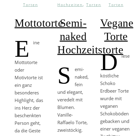
,
Torten
Hochzeiten
Torten
Torten
Mottotorte
Semi-
Vegane
naked
Torte
E
ine
Hochzeitstorte
D
iese
Mottotorte
S
emi-
oder
köstliche
naked,
Motivtorte ist
Schoko
fein
ein ganz
Erdbeer Torte
und elegant,
besonderes
wurde mit
veredelt mit
Highlight, das
veganen
Blumen.
ins Herz der
Schokoböden
Vanille-
beschenkten
gebacken und
Raffaelo Torte,
Person geht,
einer veganen
zweistöckig.
da die Geste