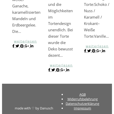
und die
Torte:Schoko /
Ganache,
Möglichkeiten
Nuss /
karamellisierten
im
Karamell /
Mandeln und
Tortendesign
Krokant–
Erdbeergelee.
unendlich. Bei
Weiße
Die…
dieser Torte
Torte:Vanille…
weiterlesen
wurde die
weiterlesen
Deko bewusst
dezent…
weiterlesen
AGB
Widerrufsbelehrung
Datenschutzerklärung
made with ♡ by Danusch
Impressum