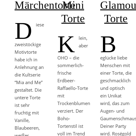
Märchentorte
Mini
Glamou
Torte
Torte
D
iese
K
B
lein,
zweistöckige
aber
Motivtorte
OHO – die
eglücke liebe
habe ich in
sommerlich-
Menschen mit
Anlehnung an
frische
einer Torte, die
die Kultserie
Erdbeer-
geschmacklich
“Mia and Me”
Raffaello-Torte
und optisch
gestaltet. Die
mit
ein Unikat
untere Torte
Trockenblumen
wird, das zum
ist sehr
verziert. Der
Augen- und
fruchtig mit
Boho-
Gaumenschmau
Vanille,
Tortenstil ist
Deiner Party
Blaubeeren,
voll im Trend
wird. Roségold
weißer