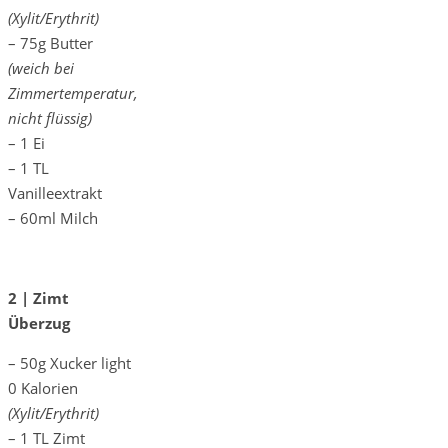
(Xylit/Erythrit)
– 75g Butter
(weich bei
Zimmertemperatur,
nicht flüssig)
– 1 Ei
– 1 TL
Vanilleextrakt
– 60ml Milch
2 | Zimt
Überzug
– 50g Xucker light
0 Kalorien
(Xylit/Erythrit)
– 1 TL Zimt