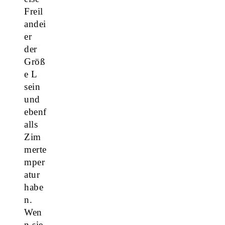
Freil
andei
er
der
Größ
e L
sein
und
ebenf
alls
Zim
merte
mper
atur
habe
n.
Wen
n sie