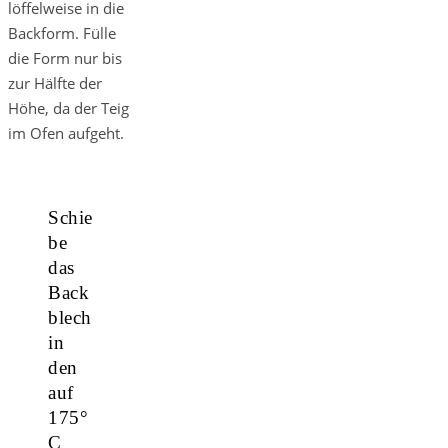
löffelweise in die
Backform. Fülle
die Form nur bis
zur Hälfte der
Höhe, da der Teig
im Ofen aufgeht.
Schie
be
das
Back
blech
in
den
auf
175°
C