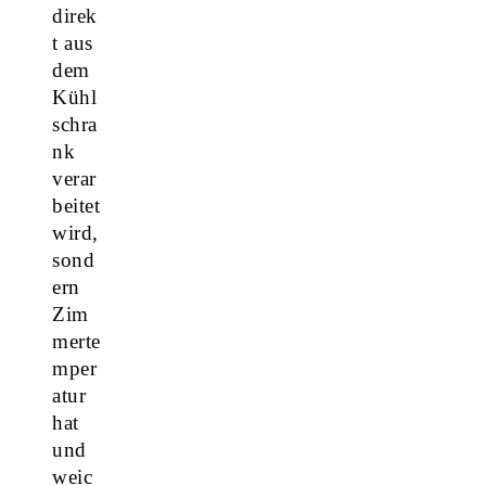
direk
t aus
dem
Kühl
schra
nk
verar
beitet
wird,
sond
ern
Zim
merte
mper
atur
hat
und
weic