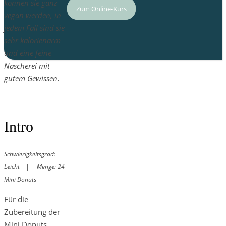
können sie ganz
Zum Online-Kurs
vegan werden, in
jedem Fall sind sie
sehr kalorienarm
und eine feine
Nascherei mit
gutem Gewissen.
Intro
Schwierigkeitsgrad:
Leicht | Menge: 24
Mini Donuts
Für die
Zubereitung der
Mini Donuts