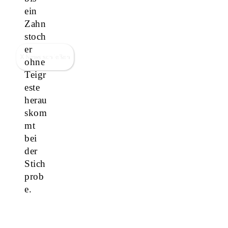
ein
Zahn
stoch
er
X News schließen
ohne
Teigr
este
herau
skom
mt
bei
der
Stich
prob
e.