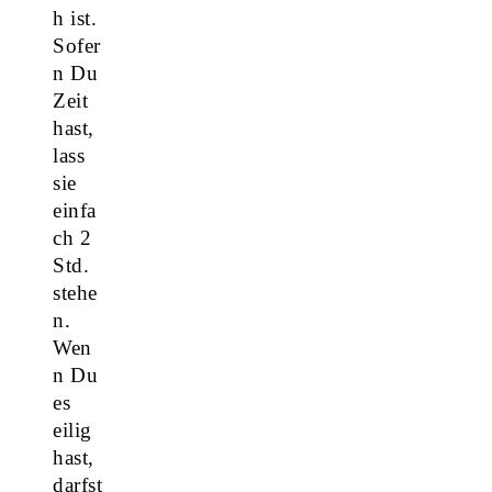
h ist.
Sofer
n Du
Zeit
hast,
lass
sie
einfa
ch 2
Std.
stehe
n.
Wen
n Du
es
eilig
hast,
darfst