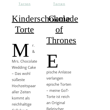
Torten
Torten
Kinderschokolade
Game
Torte
of
Thrones
M
r.
&
E
Mrs. Chocolate
Wedding Cake
pische Anlässe
– Das wohl
verlangen
süßeste
epische Torten
Hochzeitspaar
– meine GoT-
aller Zeiten
Torte ist reich
kommt als
an Original
reichhaltige
Belgischer