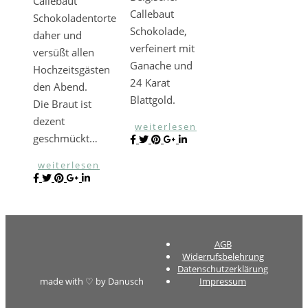
Callebaut
Callebaut
Schokoladentorte
Schokolade,
daher und
verfeinert mit
versüßt allen
Ganache und
Hochzeitsgästen
24 Karat
den Abend.
Blattgold.
Die Braut ist
dezent
weiterlesen
geschmückt…
weiterlesen
AGB
Widerrufsbelehrung
Datenschutzerklärung
made with ♡ by Danusch
Impressum