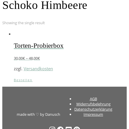
Schoko Himbeere
Showing the single result
Torten-Probierbox
30,00
€
–
48,00
€
zzgl.
Versandkosten
Bestellen
AGB
Widerrufsbelehrung
Datenschutzerklärung
made with ♡ by Danusch
Impressum