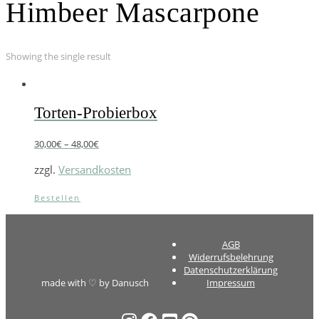
Himbeer Mascarpone
Showing the single result
Torten-Probierbox
30,00
€
–
48,00
€
zzgl.
Versandkosten
Bestellen
AGB
Widerrufsbelehrung
Datenschutzerklärung
made with ♡ by Danusch
Impressum