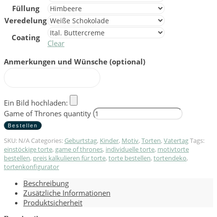
Füllung
Veredelung
Coating
Clear
Anmerkungen und Wünsche
(optional)
Ein Bild hochladen:
Game of Thrones quantity
Bestellen
SKU:
N/A
Categories:
Geburtstag
,
Kinder
,
Motiv
,
Torten
,
Vatertag
Tags:
einstöckige torte
,
game of thrones
,
individuelle torte
,
motivtorte
bestellen
,
preis kalkulieren für torte
,
torte bestellen
,
tortendeko
,
tortenkonfigurator
Beschreibung
Zusätzliche Informationen
Produktsicherheit