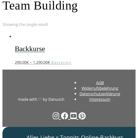
Team Building
Showing the single result
Backkurse
290,00
€
–
1.290,00
€
Bestellen
AGB
Widerrufsbelehrung
Datenschutzerklärung
made with ♡ by Danusch
Impressum
Alles Liebe x Toppits Online-Backkurs