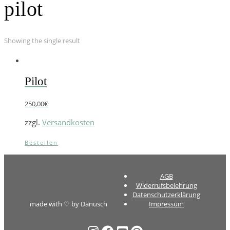
pilot
Showing the single result
Pilot
250,00
€
zzgl.
Versandkosten
Bestellen
AGB
Widerrufsbelehrung
Datenschutzerklärung
made with ♡ by Danusch
Impressum