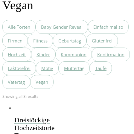
Vegan
Alle Torten
Baby Gender Reveal
Einfach mal so
Firmen
Fitness
Geburtstag
Glutenfrei
Hochzeit
Kinder
Kommunion
Konfirmation
Laktosefrei
Motiv
Muttertag
Taufe
Vatertag
Vegan
Showing all 8 results
Dreistöckige
Hochzeitstorte