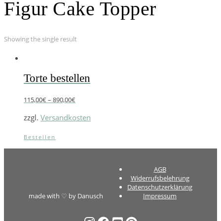
Figur Cake Topper
Showing the single result
Torte bestellen
115,00
€
–
890,00
€
zzgl.
Versandkosten
Bestellen
AGB
Widerrufsbelehrung
Datenschutzerklärung
made with ♡ by Danusch
Impressum