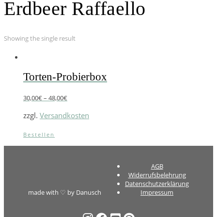
Erdbeer Raffaello
Showing the single result
Torten-Probierbox
30,00
€
–
48,00
€
zzgl.
Versandkosten
Bestellen
AGB
Widerrufsbelehrung
Datenschutzerklärung
made with ♡ by Danusch
Impressum