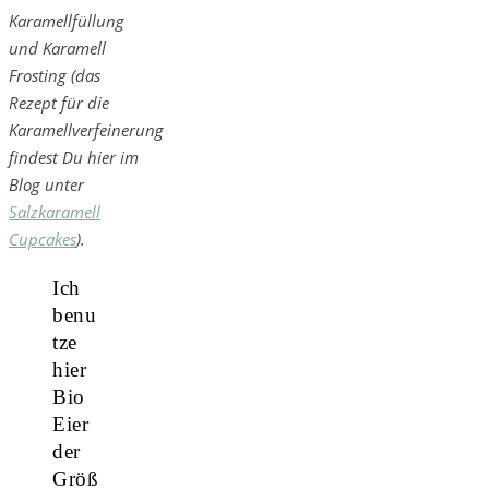
Karamellfüllung
und Karamell
Frosting (das
Rezept für die
Karamellverfeinerung
findest Du hier im
Blog unter
Salzkaramell
Cupcakes
).
Ich
benu
tze
hier
Bio
Eier
der
Größ