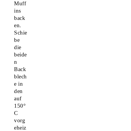
Muff
ins
back
en.
Schie
be
die
beide
n
Back
blech
e in
den
auf
150°
C
vorg
eheiz