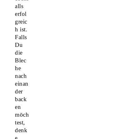
alls
erfol
greic
h ist.
Falls
Du
die
Blec
he
nach
einan
der
back
en
möch
test,
denk
e