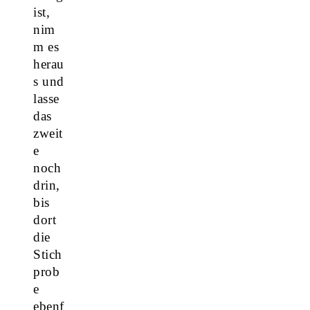
ist,
nim
m es
herau
s und
lasse
das
zweit
e
noch
drin,
bis
dort
die
Stich
prob
e
ebenf