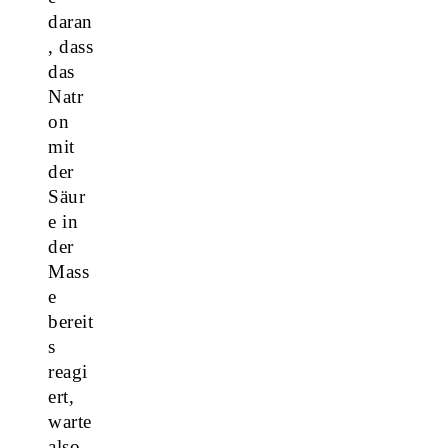
daran
, dass
das
Natr
on
mit
der
Säur
e in
der
Mass
e
bereit
s
reagi
ert,
warte
also