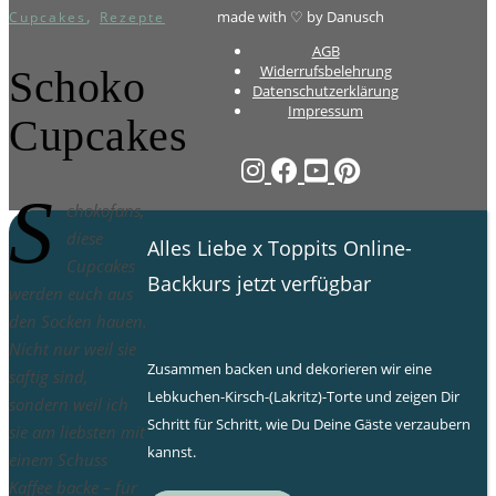
,
made with ♡ by Danusch
Cupcakes
Rezepte
AGB
Widerrufsbelehrung
Schoko
Datenschutzerklärung
Impressum
Cupcakes
S
chokofans,
diese
Alles Liebe x Toppits Online-
Cupcakes
Backkurs jetzt verfügbar
werden euch aus
den Socken hauen.
Nicht nur weil sie
Zusammen backen und dekorieren wir eine
saftig sind,
Lebkuchen-Kirsch-(Lakritz)-Torte und zeigen Dir
sondern weil ich
Schritt für Schritt, wie Du Deine Gäste verzaubern
sie am liebsten mit
kannst.
einem Schuss
Kaffee backe – für