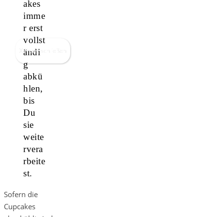
akes
imme
r erst
vollst
X News schließen
ändi
g
abkü
hlen,
bis
Du
sie
weite
rvera
rbeite
st.
Sofern die
Cupcakes