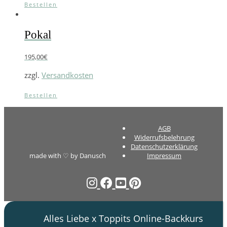
Bestellen
Pokal
195,00
€
zzgl.
Versandkosten
Bestellen
AGB
Widerrufsbelehrung
Datenschutzerklärung
made with ♡ by Danusch
Impressum
Alles Liebe x Toppits Online-Backkurs